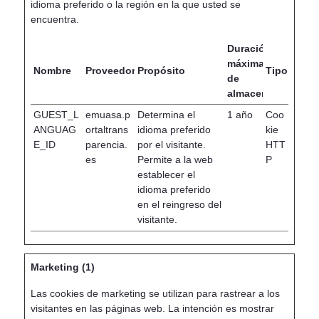
idioma preferido o la región en la que usted se
encuentra.
Duración
máxima
Nombre
Proveedor
Propósito
Tipo
de
almacenamiento
GUEST_L
emuasa.p
Determina el
1 año
Coo
ANGUAG
ortaltrans
idioma preferido
kie
E_ID
parencia.
por el visitante.
HTT
es
Permite a la web
P
establecer el
idioma preferido
en el reingreso del
visitante.
Marketing (1)
Las cookies de marketing se utilizan para rastrear a los
visitantes en las páginas web. La intención es mostrar