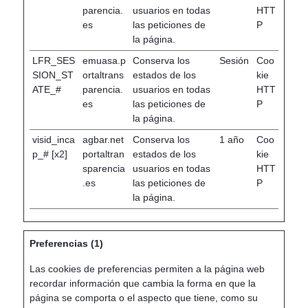
parencia.
usuarios en todas
HTT
es
las peticiones de
P
la página.
LFR_SES
emuasa.p
Conserva los
Sesión
Coo
SION_ST
ortaltrans
estados de los
kie
ATE_#
parencia.
usuarios en todas
HTT
es
las peticiones de
P
la página.
visid_inca
agbar.net
Conserva los
1 año
Coo
p_# [x2]
portaltran
estados de los
kie
sparencia
usuarios en todas
HTT
.es
las peticiones de
P
la página.
Preferencias (1)
Las cookies de preferencias permiten a la página web
recordar información que cambia la forma en que la
página se comporta o el aspecto que tiene, como su