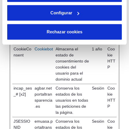
máxima
Nombre
Proveedor
Propósito
Tipo
de
Configurar
almacenamiento
COOKIE_
emuasa.p
Esta cookie
1 año
Coo
SUPPOR
ortaltrans
determina si el
kie
Rechazar cookies
T
parencia.
navegador acepta
HTT
es
cookies.
P
CookieCo
Cookiebot
Almacena el
1 año
Coo
nsent
estado de
kie
consentimiento de
HTT
cookies del
P
usuario para el
dominio actual
incap_ses
agbar.net
Conserva los
Sesión
Coo
_# [x2]
portaltran
estados de los
kie
sparencia
usuarios en todas
HTT
.es
las peticiones de
P
la página.
JSESSIO
emuasa.p
Conserva los
Sesión
Coo
NID
ortaltrans
estados de los
kie