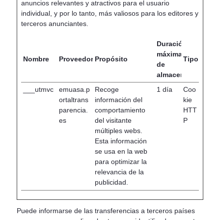
anuncios relevantes y atractivos para el usuario
individual, y por lo tanto, más valiosos para los editores y
terceros anunciantes.
Duración
máxima
Nombre
Proveedor
Propósito
Tipo
de
almacenamiento
___utmvc
emuasa.p
Recoge
1 día
Coo
ortaltrans
información del
kie
parencia.
comportamiento
HTT
es
del visitante
P
múltiples webs.
Esta información
se usa en la web
para optimizar la
relevancia de la
publicidad.
Puede informarse de las transferencias a terceros países