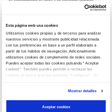
Su consentimiento se aplica a los siguientes dominios:
emuasa.portaltransparencia.es
Tu estado actual: Permitir todas.
ID de tu
Esta página web usa cookies
consentimiento: WDi8ZnkU5Ia53TUaFO6nkt4/Q992XGfzRV
hffllNTI43zfwLGoD0oA==Fecha del consentimiento: jueves,
Utilizamos cookies propias y de terceros para analizar
29 de mayo de 2025, 17:06:22 CEST
nuestros servicios y mostrarte publicidad relacionada
con tus preferencias en base a un perfil elaborado a
Cambiar tu consentimiento
|
Retirar tu consentimiento
Declaración de cookies actualizada por última vez el
partir de tus hábitos de navegación. Adicionalmente
30/5/25 por
Cookiebot
:
utilizamos cookies de complemento de redes sociales.
Puedes aceptar todas las cookies pulsando “ Aceptar
Necesario (8)
cookies”· También puedes permitir o rechazar las
cookies de forma granular pulsando “Configurar”. Si
Las cookies necesarias ayudan a hacer una página web
pulsas “Rechazar cookies”, equivaldrá a rechazar la
utilizable activando funciones básicas como la
instalación de todas las cookies salvo las necesarias que
navegación en la página y el acceso a áreas seguras de
Mostrar detalles
la página web. La página web no puede funcionar
son indispensables para que el sitio web funcione y que
adecuadamente sin estas cookies.
por tanto no se pueden desactivar. Puedes consultar
más información en nuestra
Política de Cookies
Aceptar cookies
Duración